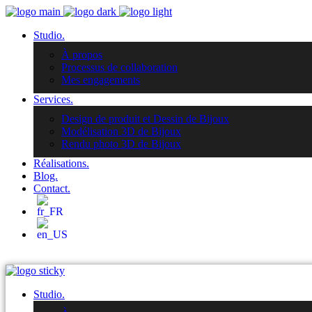
Studio.
À propos
Processus de collaboration
Mes engagements
Services.
Design de produit et Dessin de Bijoux
Modélisation 3D de Bijoux
Rendu photo 3D de Bijoux
Réalisations.
Blog.
Contact.
Studio.