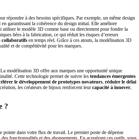
ur répondre à des besoins spécifiques. Par exemple, un même design
en garantissant la cohérence du design initial.
Elle améliore
nsi utiliser le modèle 3D comme base ou directement pour fondre la
ques liées à la fabrication, ce qui réduit les risques d’erreurs
 collaboratifs
en temps réel.
Grâce à ces atouts, la modélisation 3D
ualité et de compétitivité pour les marques.
ot. La modélisation 3D offre aux marques une opportunité unique
inalité.
Cette technologie permet de suivre les
tendances émergentes
célérer le développement de prototypes novateurs
,
réduire le délai
réation, les créateurs de bijoux renforcent leur
capacité à innover
,
e ?
 de pointe dans votre flux de travail. Le premier poste de dépense
on des fonctionnalités et des abonnements. En acquérant ces outils, vous