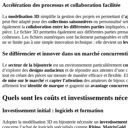
Accélération des processus et collaboration facilitée
La
modélisation 3D
simplifie la gestion des projets en permettant d’
a
peut être adapté pour des
collections saisonnières
ou personnalisé selo
également la
collaboration entre les différentes parties
impliquées, q
pièce. Le fichier 3D permettra également aux différentes parties prenant
coûteuses. Les fichiers numériques sont facilement partageables et offr
ne se limite pas à une simple innovation technique : elle devient un
le
Se différencier et innover dans un marché concurrenti
Le
secteur de la bijouterie
est un environnement particulièrement
co
d’explorer des
designs audacieux
et de répondre aux attentes d’une cl
tout en créant des pièces sur mesure de manière efficace et flexible. E
de mise sur le marché
et
capter l’attention
des amateurs de bijoux 
affirment leur
identité de marque
et gagnent un
avantage concurren
Quels sont les coûts et investissements néc
Investissement initial : logiciels et formation
Adopter la modélisation 3D en bijouterie nécessite un
investissement 
concerne l’achat de logiciels spécialisés comme
Rhino
,
MatrixGold
,