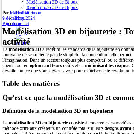
Modélisation 3D de Bijoux
Rendu photo 3D de Bijoux
Par
Marine Hérisson
Réalisations
9 décembre 2024
Blog.
Bijouterie
Contact
Modélisation 3D en bijouterie : Tou
activité
La
modélisation 3D
a redéfini les standards de la bijouterie en donn
innovante ne se contente pas de simplifier la conception : elle permet 
l’imagination.
Dans un secteur toujours plus compétitif, où se différe
clients tout en
optimisant leurs coûts
et en
minimisant les risques
. 
dévoile tout ce que vous devez savoir pour maîtriser cette révolution te
Table des matières
Qu’est-ce que la modélisation 3D et commen
Définition de la modélisation 3D en bijouterie
La
modélisation 3D en bijouterie
consiste à concevoir des modèles n
méthode offre aux créateurs un contrôle total sur leurs designs
avant 
manuels, la 3D ouvre un champ d’exploration quasi illimité. Proportio