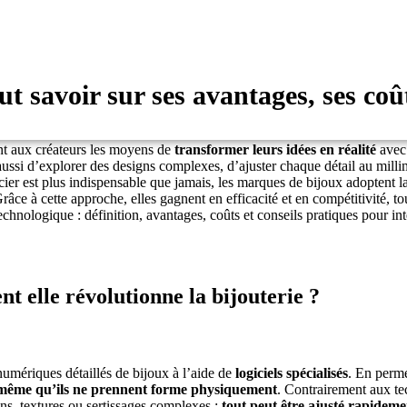
t savoir sur ses avantages, ses coû
ant aux créateurs les moyens de
transformer leurs idées en réalité
avec 
aussi d’explorer des designs complexes, d’ajuster chaque détail au milli
ncier est plus indispensable que jamais, les marques de bijoux adoptent 
Grâce à cette approche, elles gagnent en efficacité et en compétitivité, to
chnologique : définition, avantages, coûts et conseils pratiques pour int
t elle révolutionne la bijouterie ?
umériques détaillés de bijoux à l’aide de
logiciels spécialisés
. En perme
même qu’ils ne prennent forme physiquement
.
Contrairement aux tec
ns, textures ou sertissages complexes :
tout peut être ajusté rapideme