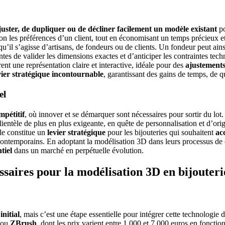
juster, de dupliquer ou de décliner facilement un modèle existant
po
n les préférences d’un client, tout en économisant un temps précieux et 
u’il s’agisse d’artisans, de fondeurs ou de clients. Un fondeur peut ai
es de valider les dimensions exactes et d’anticiper les contraintes techni
ent une représentation claire et interactive, idéale pour des
ajustements
vier stratégique incontournable
, garantissant des gains de temps, de q
el
mpétitif
, où innover et se démarquer sont nécessaires pour sortir du l
ientèle de plus en plus exigeante, en quête de personnalisation et d’orig
lle constitue un
levier stratégique
pour les bijouteries qui souhaitent
ac
contemporains.
En adoptant la modélisation 3D dans leurs processus de c
tiel
dans un marché en perpétuelle évolution.
essaires pour la modélisation 3D en bijouteri
initial
, mais c’est une étape essentielle pour intégrer cette technologie
 ou
ZBrush
, dont les prix varient entre 1 000 et 7 000 euros en foncti