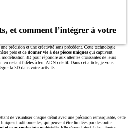
ts, et comment l’intégrer à votre
une précision et une créativité sans précédent. Cette technologie
mètre près et de
donner vie à des pièces uniques
qui captivent
la modélisation 3D pour répondre aux attentes croissantes de leurs
ut en restant fidèles à leur ADN créatif.
Dans cet article, je vous
égrer la 3D dans votre activité.
ttant de visualiser chaque détail avec une précision remarquable, cette
hniques traditionnelles, qui peuvent être limitées par des outils
nt et sans contrainte matérielle
. Elle répond ainsi à des attentes