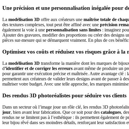
Une précision et une personnalisation inégalée pour d
La
modélisation 3D
offre aux créateurs une
maîtrise totale de chaqu
des textures complexes, tout peut être affiné avec une
précision rem
également la voie à une
personnalisation sans limites
: imaginez pouvo
Ajouter des gravures, modifier des proportions ou créer des designs u
pièces sur-mesure qui se démarquent vraiment.
En plus de ces bénéfic
Optimisez vos coûts et réduisez vos risques grâce à la
La
modélisation 3D
transforme la manière dont les marques de bijoux 
d
’identifier et de corriger les erreurs
avant même de produire un prot
pour garantir une exécution précise et maîtrisée.
Autre avantage clé : 
permettent aux créateurs de valider leurs designs avant de passer à d
maîtriser votre budget.
Avec une telle approche, les marques minimisent 
Des rendus 3D photoréalistes pour séduire vos clients
Dans un secteur où l’image joue un rôle clé, les rendus 3D photoréali
jour
, bien avant leur fabrication. Que ce soit pour des
catalogues
, de
rendus ne se limitent pas à l’esthétique : ils permettent également de 
leur bijou rêvé dans ses moindres détails, renforçant leur satisfaction e