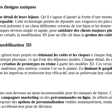
es designs uniques
e détail de leurs bijoux
. Qu’il s’agisse d’ajuster la forme d’une montu
arquable
. Cette technologie permet de répondre aux exigences les plus éle
ir présenter à un client différentes versions de son bijou et lui donner l
niques devient simple et rapide, pour
satisfaire des clients toujours pl
es créatifs, la modélisation 3D joue un rôle clé dans la
gestion des coût
 modélisation 3D
gèrent leurs projets en r
éduisant les coûts et les risques
à chaque étape
otype physique, ce qui évite des dépenses inutiles. Chaque détail, du s
la
création de prototypes en résine
à partir des modèles 3D. Ces versio
es matériaux plus onéreux comme l’or ou le platine. En
limitant le gasp
les imprévus et renforcent leur efficacité, tout en préservant leur créat
stes sont devenus un atout incontournable pour les marques de bijoux. 
s
campagnes marketing
ou des
précommandes en ligne
, ils offrent 
proposer des
options de personnalisation
visibles instantanément, renda
t accélérant leur prise de décision.