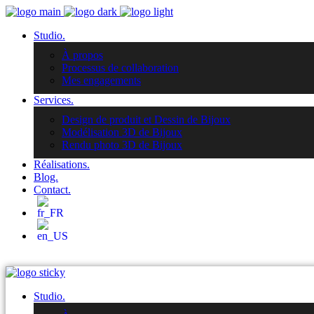
Studio.
À propos
Processus de collaboration
Mes engagements
Services.
Design de produit et Dessin de Bijoux
Modélisation 3D de Bijoux
Rendu photo 3D de Bijoux
Réalisations.
Blog.
Contact.
Studio.