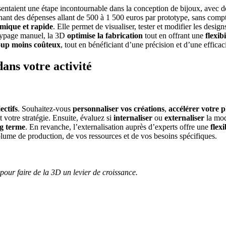
entaient une étape incontournable dans la conception de bijoux, avec 
ant des dépenses allant de 500 à 1 500 euros par prototype, sans compte
mique et rapide
. Elle permet de visualiser, tester et modifier les desig
otypage manuel, la 3D
optimise la fabrication
tout en offrant une
flexib
up moins coûteux
, tout en bénéficiant d’une précision et d’une efficac
ans votre activité
ectifs
. Souhaitez-vous
personnaliser vos créations
,
accélérer votre 
 votre stratégie.
Ensuite, évaluez si
internaliser
ou
externaliser
la mod
ng terme
. En revanche, l’externalisation auprès d’experts offre une
flex
lume de production, de vos ressources et de vos besoins spécifiques.
e pour faire de la 3D un levier de croissance.